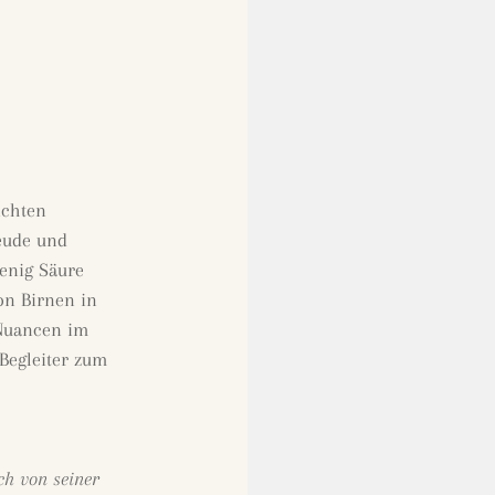
ichten
eude und
wenig Säure
on Birnen in
 Nuancen im
 Begleiter zum
ch von seiner