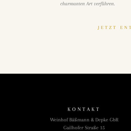
charmanten Art verführen.
JETZT EN
KONTAKT
Weinhof Bäßmann & Depke GbR
Gailhofer Straße 15