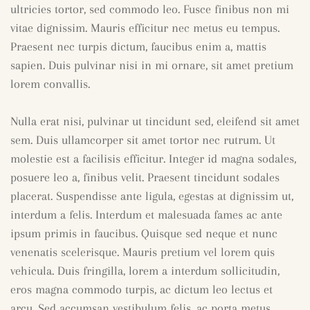
ultricies tortor, sed commodo leo. Fusce finibus non mi
vitae dignissim. Mauris efficitur nec metus eu tempus.
Praesent nec turpis dictum, faucibus enim a, mattis
sapien. Duis pulvinar nisi in mi ornare, sit amet pretium
lorem convallis.
Nulla erat nisi, pulvinar ut tincidunt sed, eleifend sit amet
sem. Duis ullamcorper sit amet tortor nec rutrum. Ut
molestie est a facilisis efficitur. Integer id magna sodales,
posuere leo a, finibus velit. Praesent tincidunt sodales
placerat. Suspendisse ante ligula, egestas at dignissim ut,
interdum a felis. Interdum et malesuada fames ac ante
ipsum primis in faucibus. Quisque sed neque et nunc
venenatis scelerisque. Mauris pretium vel lorem quis
vehicula. Duis fringilla, lorem a interdum sollicitudin,
eros magna commodo turpis, ac dictum leo lectus et
arcu. Sed accumsan vestibulum felis, ac porta metus